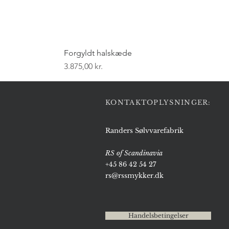
Forgyldt halskæde
Pris
3.875,00 kr.
KONTAKTOPLYSNINGER:
Randers Sølvvarefabrik
RS of Scandinavia
+45 86 42 54 27
rs@rssmykker.dk
Handelsbetingelser