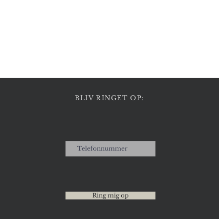
Hurtigvisning
BLIV RINGET OP:
Ring mig op