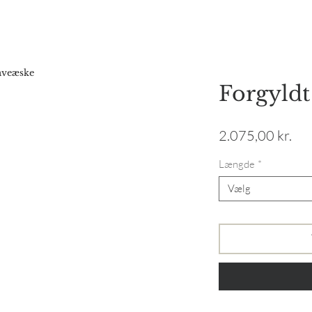
Forside
Webshop
Gavekort
Katalog
Vores hist
gaveæske
Forgyld
Pri
2.075,00 kr.
Længde
*
Vælg