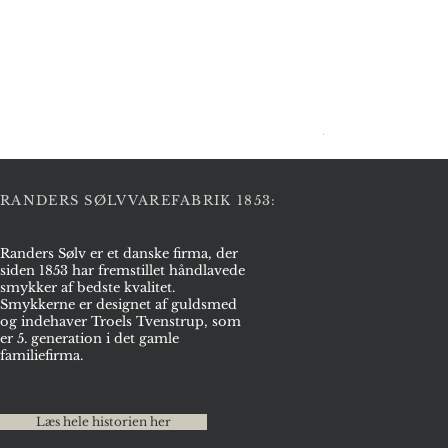
Halskæde i sølv
Pris
2.975,00 kr.
RANDERS SØLVVAREFABRIK 1853:
Randers Sølv er et danske firma, der
siden 1853 har fremstillet håndlavede
smykker af bedste kvalitet.
Smykkerne er designet af guldsmed
og indehaver Troels Tvenstrup, som
er 5. generation i det gamle
familiefirma.
Læs hele historien her