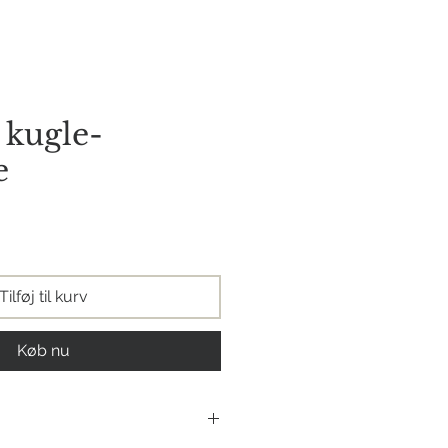
orie
Kontakt os
 kugle-
e
s
Tilføj til kurv
Køb nu