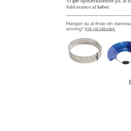
Vi gør opmærksomme på, at næ
fuld avance af købet.
Mangler du at finde din størrelse
armring?
Klik på billedet: