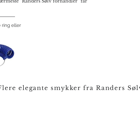
rmeste “Randers Sølv forhandler” får
 ring eller
Flere elegante smykker fra Randers Søl