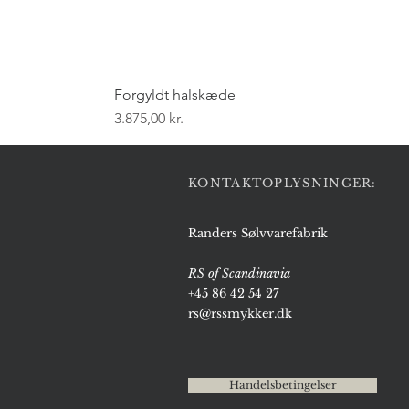
Forgyldt halskæde
Pris
3.875,00 kr.
KONTAKTOPLYSNINGER:
Randers Sølvvarefabrik
RS of Scandinavia
+45 86 42 54 27
rs@rssmykker.dk
Handelsbetingelser