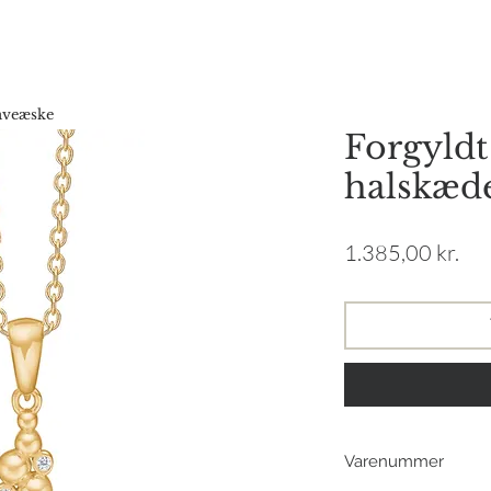
Forside
Webshop
Gavekort
Katalog
Vores hist
gaveæske
Forgyldt
halskæd
Pri
1.385,00 kr.
Varenummer