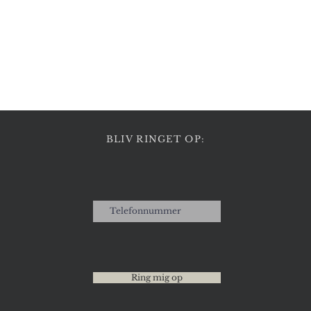
Hurtigvisning
BLIV RINGET OP:
Ring mig op