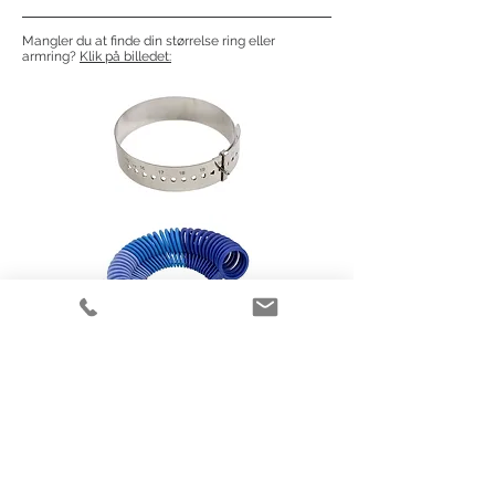
ct.
139338OB - 8 kt. - Brill. Wesselton/SI 0,10
Mangler du at finde din størrelse ring eller
ct.
armring?
Klik på billedet:
Flere elegante smykker
fra Randers Sølv