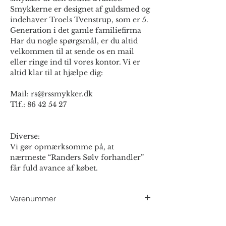
Smykkerne er designet af guldsmed og
indehaver Troels Tvenstrup, som er 5.
Generation i det gamle familiefirma
Har du nogle spørgsmål, er du altid
velkommen til at sende os en mail
eller ringe ind til vores kontor. Vi er
altid klar til at hjælpe dig:
Mail: rs@rssmykker.dk
Tlf.: 86 42 54 27
Diverse:
Vi gør opmærksomme på, at
nærmeste “Randers Sølv forhandler”
får fuld avance af købet.
Varenummer
139338FB - 14 kt. - Brill. Wesselton/SI 0,10