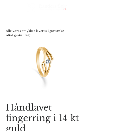
Alle vores smykker leveres i gaveæske
Altid gratis fragt
Håndlavet
fingerring i 14 kt
guld