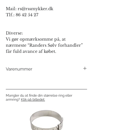
Mail: rs@rssmykker.dk
Tlf.: 86 42 54 27
Diverse:
Vi gør opmærksomme på, at
nærmeste “Randers Sølv forhandler”
får fuld avance af købet.
Varenummer
503008 m/zir
Mangler du at finde din størrelse ring eller
armring?
Klik på billedet: