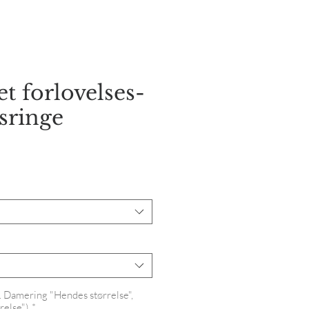
orie
Kontakt os
t forlovelses-
esringe
s
s. Damering "Hendes størrelse",
relse")
*