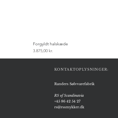
Forgyldt halskæde
Pris
3.875,00 kr.
KONTAKTOPLYSNINGER:
Randers Sølvvarefabrik
RS of Scandinavia
+45 86 42 54 27
rs@rssmykker.dk