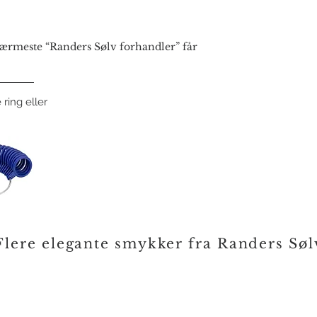
Dame: 213209Z - 3x
Dame: 213209B - Bri
rmeste “Randers Sølv forhandler” får
 ring eller
Flere elegante smykker fra Randers Søl