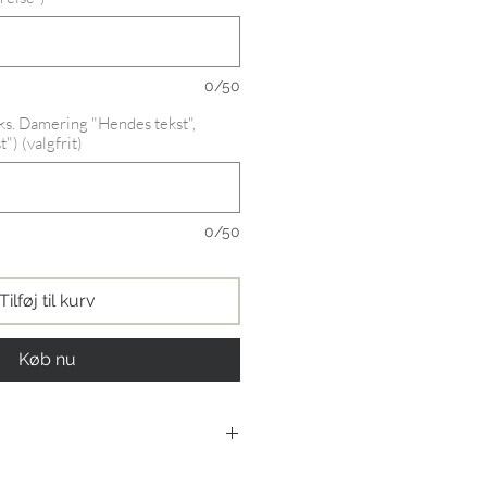
0/50
eks. Damering "Hendes tekst",
") (valgfrit)
0/50
Tilføj til kurv
Køb nu