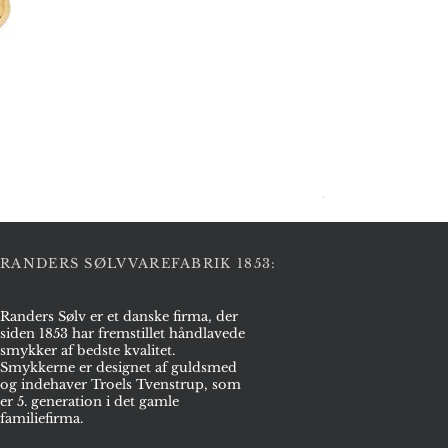
Halskæde i sølv
Pris
2.975,00 kr.
RANDERS SØLVVAREFABRIK 1853:
Randers Sølv er et danske firma, der
siden 1853 har fremstillet håndlavede
smykker af bedste kvalitet.
Smykkerne er designet af guldsmed
og indehaver Troels Tvenstrup, som
er 5. generation i det gamle
familiefirma.