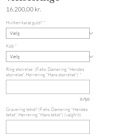
Pris
16.200,00 kr.
Hvilken karat guld?
*
Køb
*
Ring størrelse: (F.eks. Damering "Hendes
størrelse", Herrering "Hans størrelse")
*
0/50
Gravering tekst? (F.eks. Damering "Hendes
tekst", Herrering "Hans tekst") (valgfrit)