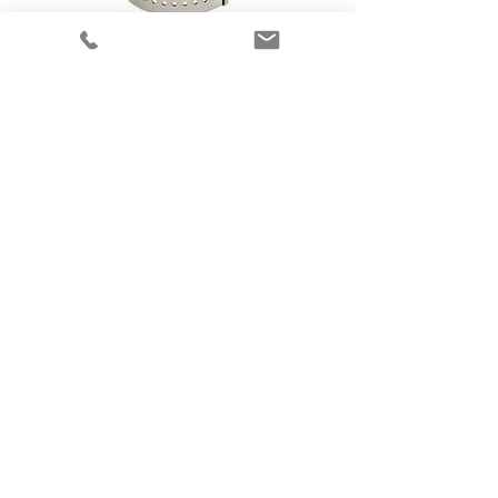
Flere elegante smykker
fra Randers Sølv