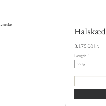
Forside
Webshop
Gavekort
Katalog
Vores hist
gaveæske
Halskæde
Pri
3.175,00 kr.
Længde
*
Vælg