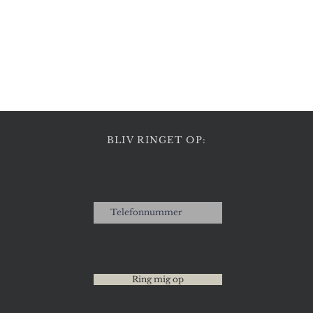
Hurtigvisning
BLIV RINGET OP:
Ring mig op