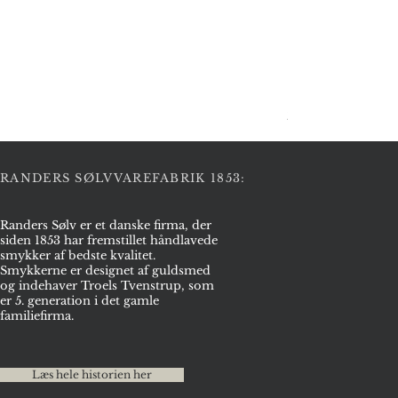
Halskæde i sølv
Pris
2.975,00 kr.
RANDERS SØLVVAREFABRIK 1853:
Randers Sølv er et danske firma, der
siden 1853 har fremstillet håndlavede
smykker af bedste kvalitet.
Smykkerne er designet af guldsmed
og indehaver Troels Tvenstrup, som
er 5. generation i det gamle
familiefirma.
Læs hele historien her