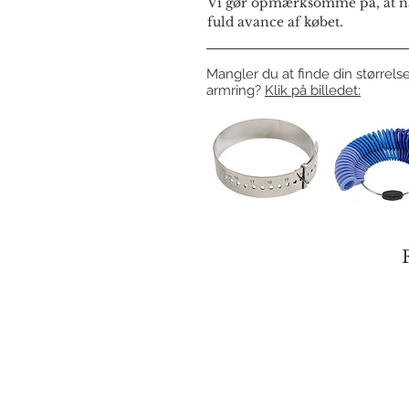
Vi gør opmærksomme på, at næ
fuld avance af købet.
Mangler du at finde din størrelse
armring?
Klik på billedet: