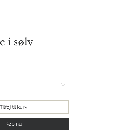
orie
Kontakt os
 i sølv
s
Tilføj til kurv
Køb nu