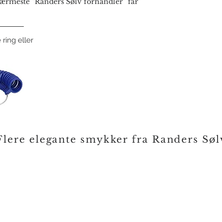
rmeste “Randers Sølv forhandler” får
 ring eller
Flere elegante smykker fra Randers Søl