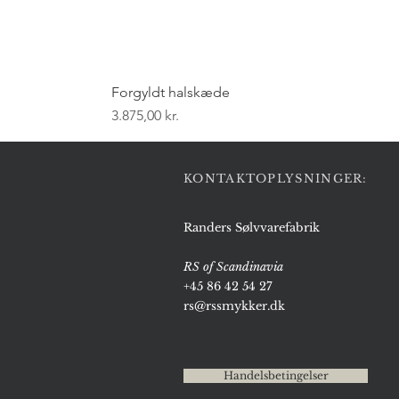
Forgyldt halskæde
Pris
3.875,00 kr.
KONTAKTOPLYSNINGER:
Randers Sølvvarefabrik
RS of Scandinavia
+45 86 42 54 27
rs@rssmykker.dk
Handelsbetingelser