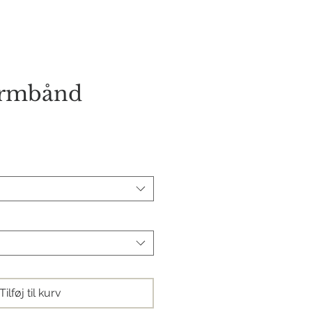
orie
Kontakt os
 armbånd
s
Tilføj til kurv