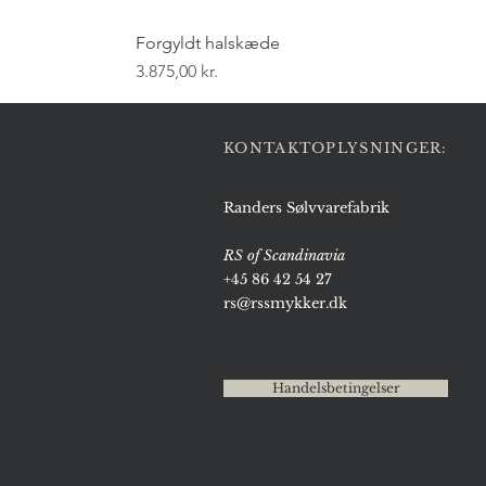
Forgyldt halskæde
Pris
3.875,00 kr.
KONTAKTOPLYSNINGER:
Randers Sølvvarefabrik
RS of Scandinavia
+45 86 42 54 27
rs@rssmykker.dk
Handelsbetingelser