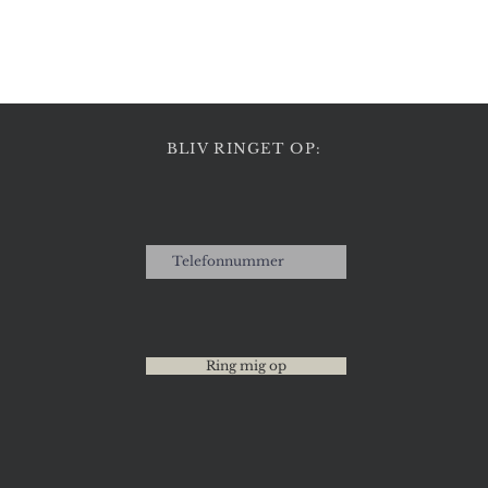
Hurtigvisning
BLIV RINGET OP:
Ring mig op