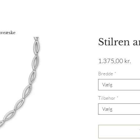
Forside
Webshop
Gavekort
Katalog
Vores hist
gaveæske
Stilren
Pri
1.375,00 kr.
Bredde
*
Vælg
Tilbehør
*
Vælg