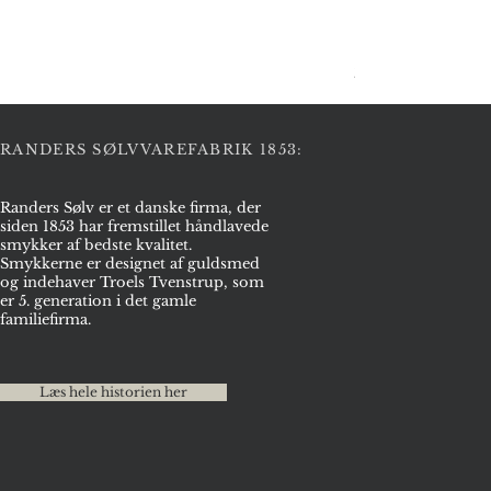
Halskæde i sølv
Pris
2.975,00 kr.
RANDERS SØLVVAREFABRIK 1853:
Randers Sølv er et danske firma, der
siden 1853 har fremstillet håndlavede
smykker af bedste kvalitet.
Smykkerne er designet af guldsmed
og indehaver Troels Tvenstrup, som
er 5. generation i det gamle
familiefirma.
Læs hele historien her