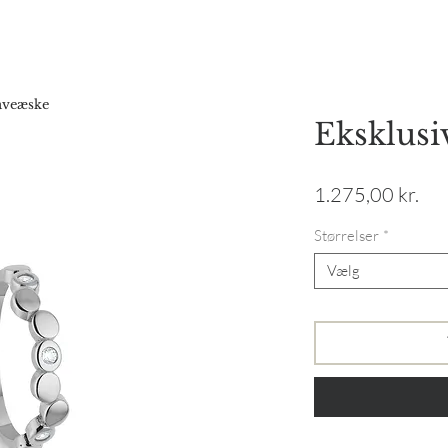
Forside
Webshop
Gavekort
Katalog
Vores hist
gaveæske
Eksklusi
Pri
1.275,00 kr.
Størrelser
*
Vælg