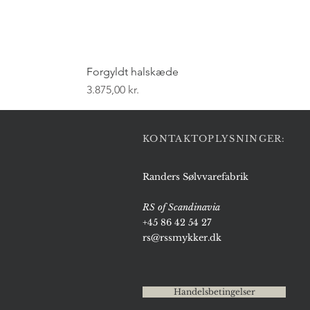
Forgyldt halskæde
Pris
3.875,00 kr.
KONTAKTOPLYSNINGER:
Randers Sølvvarefabrik
RS of Scandinavia
+45 86 42 54 27
rs@rssmykker.dk
Handelsbetingelser