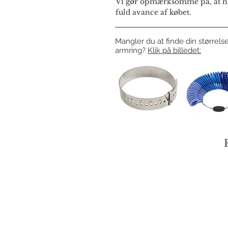
Vi gør opmærksomme på, at næ
fuld avance af købet.
Mangler du at finde din størrelse
armring?
Klik på billedet: