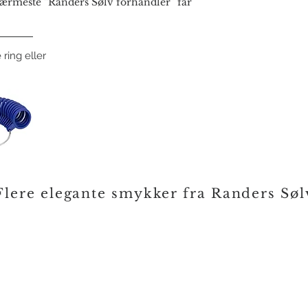
rmeste “Randers Sølv forhandler” får
 ring eller
Flere elegante smykker fra Randers Søl