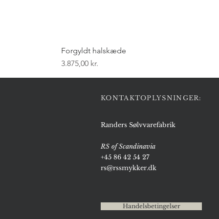
Forgyldt halskæde
Pris
3.875,00 kr.
KONTAKTOPLYSNINGER:
Randers Sølvvarefabrik
RS of Scandinavia
+45 86 42 54 27
rs@rssmykker.dk
Handelsbetingelser