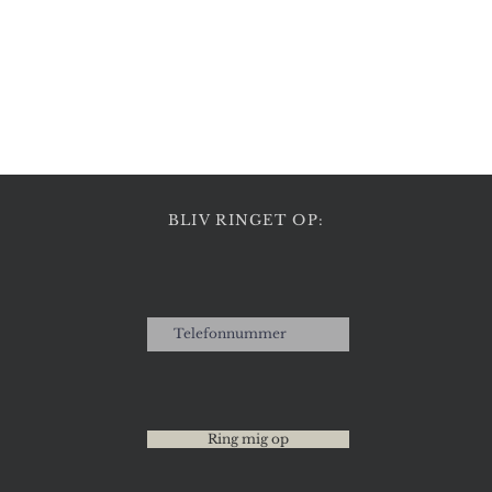
Hurtigvisning
BLIV RINGET OP:
Ring mig op