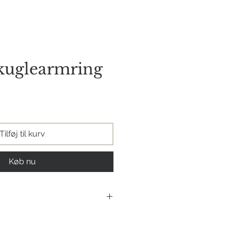
orie
Kontakt os
kuglearmring
s
Tilføj til kurv
Køb nu