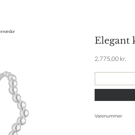
Forside
Webshop
Gavekort
Katalog
Vores hist
gaveæske
Elegant 
Pri
2.775,00 kr.
Varenummer
165319