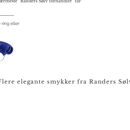
rmeste “Randers Sølv forhandler” får
 ring eller
Flere elegante smykker fra Randers Søl