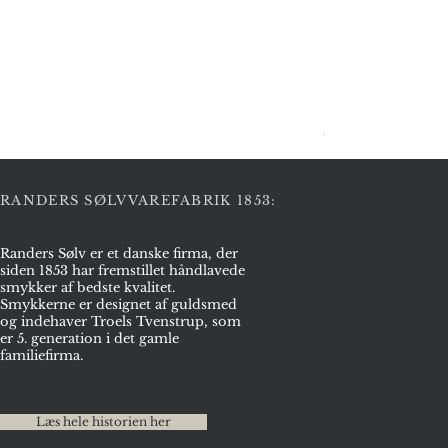
Halskæde i sølv
Pris
2.975,00 kr.
RANDERS SØLVVAREFABRIK 1853:
Randers Sølv er et danske firma, der
siden 1853 har fremstillet håndlavede
smykker af bedste kvalitet.
Smykkerne er designet af guldsmed
og indehaver Troels Tvenstrup, som
er 5. generation i det gamle
familiefirma.
Læs hele historien her