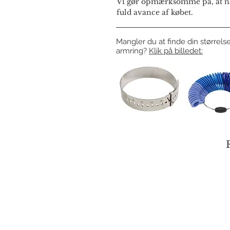
Vi gør opmærksomme på, at næ
fuld avance af købet.
Mangler du at finde din størrelse
armring?
Klik på billedet: