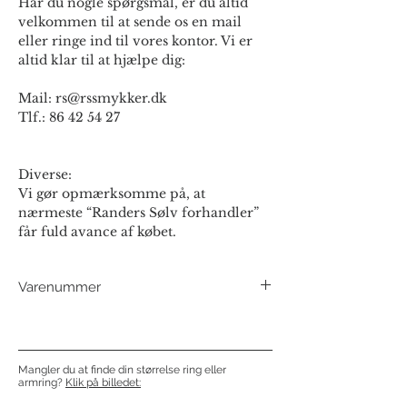
Har du nogle spørgsmål, er du altid
velkommen til at sende os en mail
eller ringe ind til vores kontor. Vi er
altid klar til at hjælpe dig:
Mail: rs@rssmykker.dk
Tlf.: 86 42 54 27
Diverse:
Vi gør opmærksomme på, at
nærmeste “Randers Sølv forhandler”
får fuld avance af købet.
Varenummer
37101 - 3x9 mm
37201 - 3x11 mm
37301 - 3x13 mm
Mangler du at finde din størrelse ring eller
armring?
Klik på billedet: