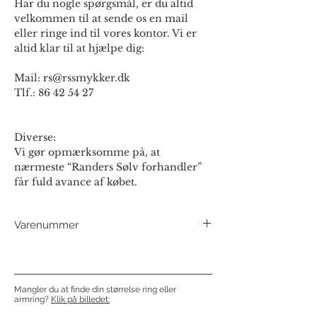
Har du nogle spørgsmål, er du altid
velkommen til at sende os en mail
eller ringe ind til vores kontor. Vi er
altid klar til at hjælpe dig:
Mail: rs@rssmykker.dk
Tlf.: 86 42 54 27
Diverse:
Vi gør opmærksomme på, at
nærmeste “Randers Sølv forhandler”
får fuld avance af købet.
Varenummer
191908F - 14 kt
191908O - 8 kt
Mangler du at finde din størrelse ring eller
armring?
Klik på billedet: