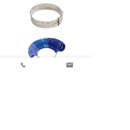
Flere elegante smykker
fra Randers Sølv