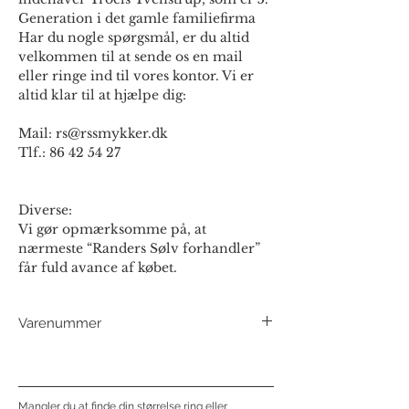
Generation i det gamle familiefirma
Har du nogle spørgsmål, er du altid
velkommen til at sende os en mail
eller ringe ind til vores kontor. Vi er
altid klar til at hjælpe dig:
Mail: rs@rssmykker.dk
Tlf.: 86 42 54 27
Diverse:
Vi gør opmærksomme på, at
nærmeste “Randers Sølv forhandler”
får fuld avance af købet.
Varenummer
130738FB - 14 kt
130738OB - 8 kt
Mangler du at finde din størrelse ring eller