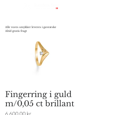
Alle vores smykker leveres i gaveæske
Altid gratis fragt
Fingerring i guld
m/0,05 ct brillant
Pris
6.600,00 kr.