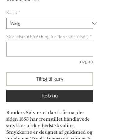
Karat
*
Størrelse 50-59 (Ring for flere størrelser)
*
0/500
Tilføj til kurv
Køb nu
Randers Sølv er et dansk firma, der
siden 1853 har fremstillet håndlavede
smykker af den bedste kvalitet.
Smykkerne er designet af guldsmed og
indehaver Troels Tvenstrup, som er 5.