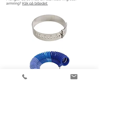
armring?
Klik på billedet:
Flere elegante smykker
fra Randers Sølv