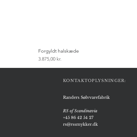
Forgyldt halskæde
Pris
3.875,00 kr.
KONTAKTOPLYSNINGER:
Randers Sølvvarefabrik
RS of Scandinavia
+45 86 42 54 27
rs@rssmykker.dk