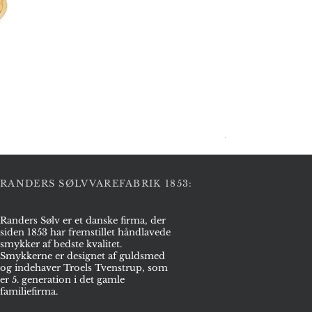
Halskæde i sølv
Pris
2.975,00 kr.
RANDERS SØLVVAREFABRIK 1853:
Randers Sølv er et danske firma, der
siden 1853 har fremstillet håndlavede
smykker af bedste kvalitet.
Smykkerne er designet af guldsmed
og indehaver Troels Tvenstrup, som
er 5. generation i det gamle
familiefirma.