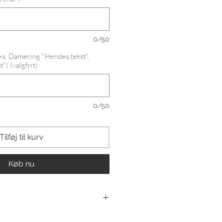
0/50
eks. Damering "Hendes tekst",
") (valgfrit)
0/50
Tilføj til kurv
Køb nu
0,02 ct.