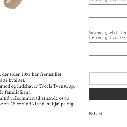
Gravering tekst? (F.
Herrering "Hans tekst
 der siden 1853 har fremstillet
ste kvalitet.
smed og indehaver Troels Tvenstrup,
le familiefirma
altid velkommen til at sende os en
ntor. Vi er altid klar til at hjælpe dig:
Brillant
Brill. Wesselton/SI 