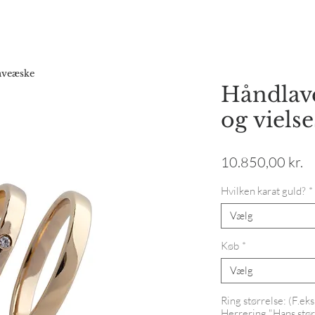
Forside
Webshop
Gavekort
Katalog
Vores hist
gaveæske
Håndlave
og viels
Pr
10.850,00 kr.
Hvilken karat guld?
*
Vælg
Køb
*
Vælg
Ring størrelse: (F.ek
Herrering "Hans stør