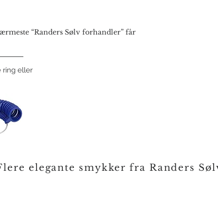
Varenummer:
Herrering 8 kt: 11O
Damering 8 kt Brill
rmeste “Randers Sølv forhandler” får
Herrering 14 kt: 11
Damering 14 kt Bril
 ring eller
Flere elegante smykker fra Randers Søl