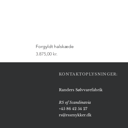
Forgyldt halskæde
Pris
3.875,00 kr.
KONTAKTOPLYSNINGER:
Randers Sølvvarefabrik
RS of Scandinavia
+45 86 42 54 27
rs@rssmykker.dk