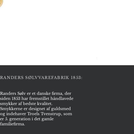
Halskæde i sølv
Pris
2.975,00 kr.
RANDERS SØLVVAREFABRIK 1853:
Randers Sølv er et danske firma, der
siden 1853 har fremstillet håndlavede
smykker af bedste kvalitet.
Smykkerne er designet af guldsmed
og indehaver Troels Tvenstrup, som
er 5. generation i det gamle
familiefirma.