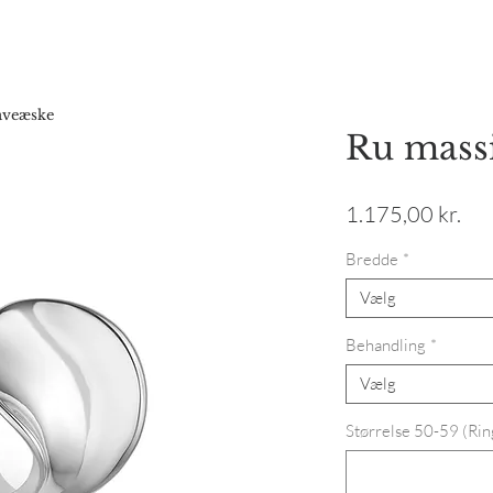
Forside
Webshop
Gavekort
Katalog
Vores hist
gaveæske
Ru massi
Pri
1.175,00 kr.
Bredde
*
Vælg
Behandling
*
Vælg
Størrelse 50-59 (Ring