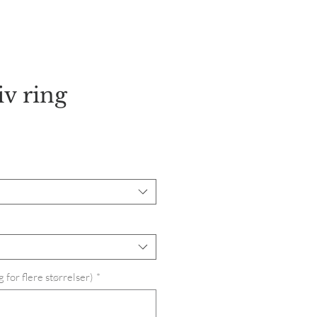
orie
Kontakt os
v ring
s
 for flere størrelser)
*