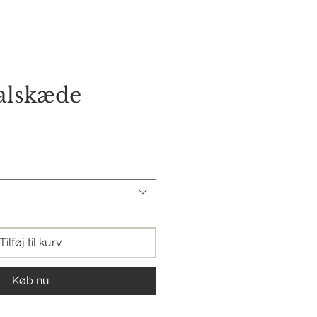
orie
Kontakt os
alskæde
s
Tilføj til kurv
Køb nu