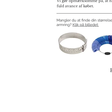
Vi gør opmærksomme på, at næ
fuld avance af købet.
Mangler du at finde din størrelse
armring?
Klik på billedet: