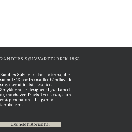
Halskæde i sølv
Pris
2.975,00 kr.
RANDERS SØLVVAREFABRIK 1853:
Randers Sølv er et danske firma, der
siden 1853 har fremstillet håndlavede
smykker af bedste kvalitet.
Smykkerne er designet af guldsmed
og indehaver Troels Tvenstrup, som
er 5. generation i det gamle
familiefirma.
Læs hele historien her