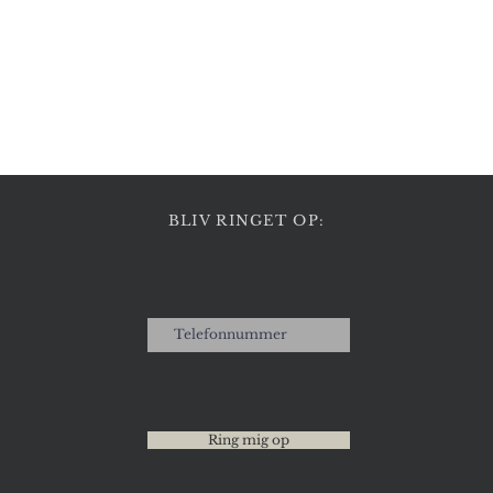
Hurtigvisning
BLIV RINGET OP:
Ring mig op