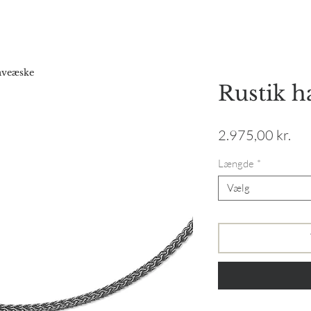
Forside
Webshop
Gavekort
Katalog
Vores hist
gaveæske
Rustik h
Pri
2.975,00 kr.
Længde
*
Vælg