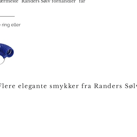
rmeste “Randers Sølv forhandler” får
 ring eller
Flere elegante smykker fra Randers Søl