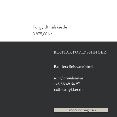
Forgyldt halskæde
Pris
3.875,00 kr.
KONTAKTOPLYSNINGER:
Randers Sølvvarefabrik
RS of Scandinavia
+45 86 42 54 27
rs@rssmykker.dk
Handelsbetingelser