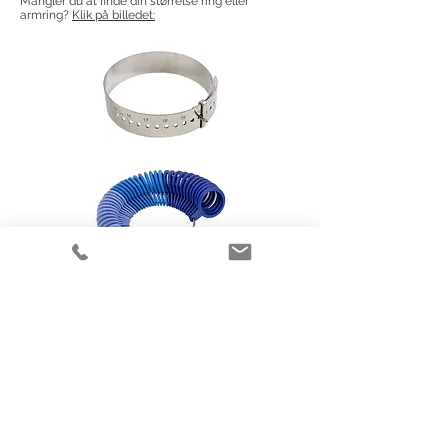
Mangler du at finde din størrelse ring eller
armring?
Klik på billedet:
Flere elegante smykker
fra Randers Sølv