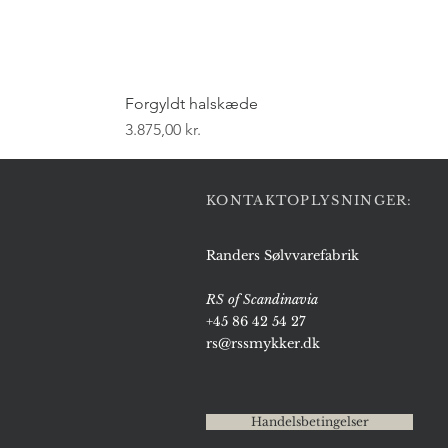
Forgyldt halskæde
Pris
3.875,00 kr.
KONTAKTOPLYSNINGER:
Randers Sølvvarefabrik
RS of Scandinavia
+45 86 42 54 27
rs@rssmykker.dk
Handelsbetingelser