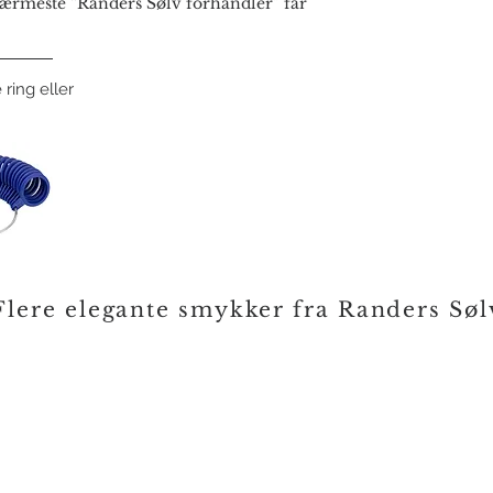
rmeste “Randers Sølv forhandler” får
 ring eller
Flere elegante smykker fra Randers Søl