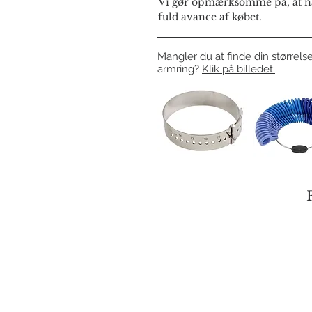
Vi gør opmærksomme på, at næ
fuld avance af købet.
Mangler du at finde din størrelse
armring?
Klik på billedet: