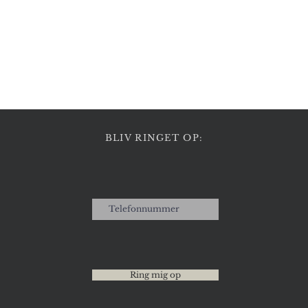
Hurtigvisning
BLIV RINGET OP:
Ring mig op