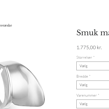
Forside
Webshop
Gavekort
Katalog
Vores hist
gaveæske
Smuk ma
Pri
1.775,00 kr.
Størrelser
*
Vælg
Bredde
*
Vælg
Varenummer
*
Vælg