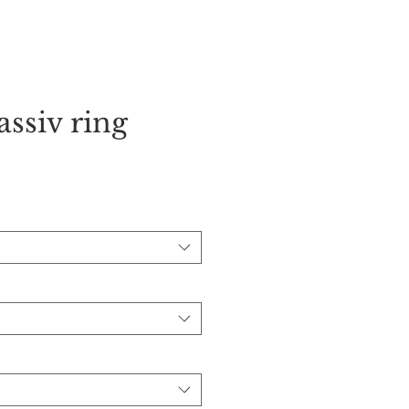
orie
Kontakt os
ssiv ring
s