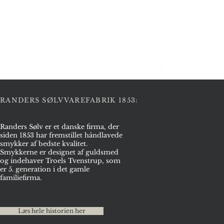
Halskæde i sølv
Pris
2.975,00 kr.
RANDERS SØLVVAREFABRIK 1853:
Randers Sølv er et danske firma, der
siden 1853 har fremstillet håndlavede
smykker af bedste kvalitet.
Smykkerne er designet af guldsmed
og indehaver Troels Tvenstrup, som
er 5. generation i det gamle
familiefirma.
Læs hele historien her